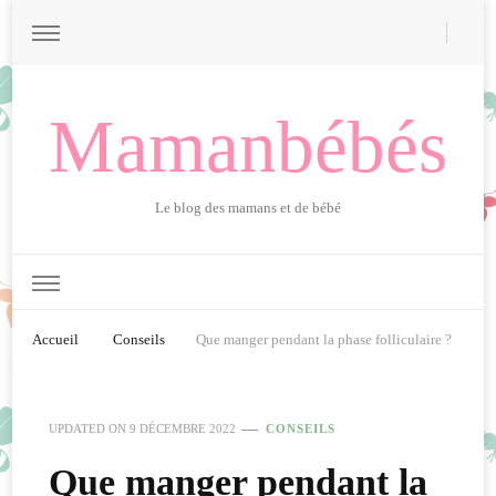
Mamanbébés
Le blog des mamans et de bébé
Accueil
Conseils
Que manger pendant la phase folliculaire ?
UPDATED ON
9 DÉCEMBRE 2022
CONSEILS
Que manger pendant la