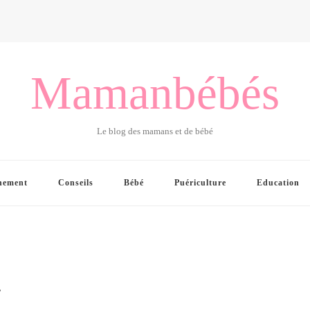
Mamanbébés
Le blog des mamans et de bébé
hement
Conseils
Bébé
Puériculture
Education
1