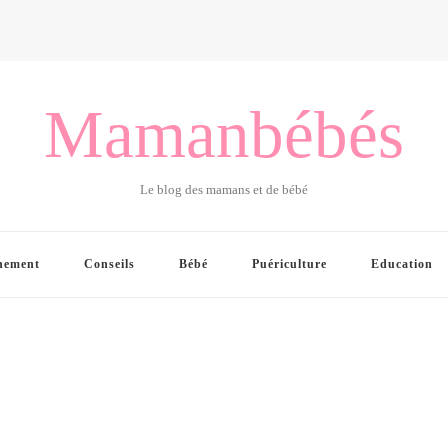
Mamanbébés
Le blog des mamans et de bébé
hement
Conseils
Bébé
Puériculture
Education