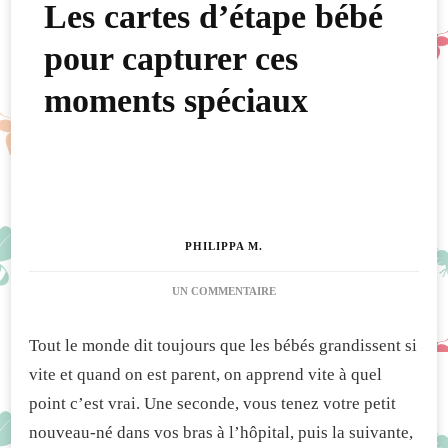
Les cartes d’étape bébé
pour capturer ces
moments spéciaux
PHILIPPA M.
SUR
UN COMMENTAIRE
LES
CARTES
Tout le monde dit toujours que les bébés grandissent si
D’ÉTAPE
BÉBÉ
vite et quand on est parent, on apprend vite à quel
POUR
point c’est vrai. Une seconde, vous tenez votre petit
CAPTURER
CES
nouveau-né dans vos bras à l’hôpital, puis la suivante,
MOMENTS