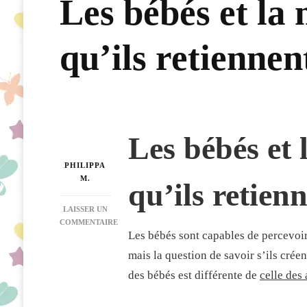
Les bébés et la
qu’ils retiennen
Les bébés et 
PHILIPPA
M.
qu’ils retien
LAISSER UN
COMMENTAIRE
Les bébés sont capables de percevoir
SUR
LES
mais la question de savoir s’ils cré
BÉBÉS
des bébés est différente de
celle des 
ET
LA
MÉMOIRE