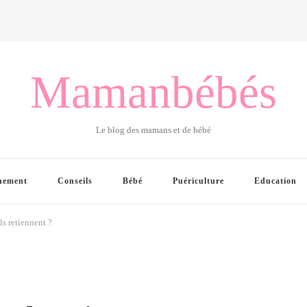
Mamanbébés
Le blog des mamans et de bébé
hement
Conseils
Bébé
Puériculture
Education
ls retiennent ?