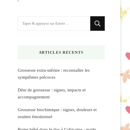
Vous
recherchiez
quelque
chose
ARTICLES RÉCENTS
?
Grossesse extra-utérine : reconnaître les
symptômes précoces
Déni de grossesse : signes, impacts et
accompagnement
Grossesse biochimique : signes, douleurs et
soutien émotionnel
Porter bébé dans le dos à l’africaine : guide