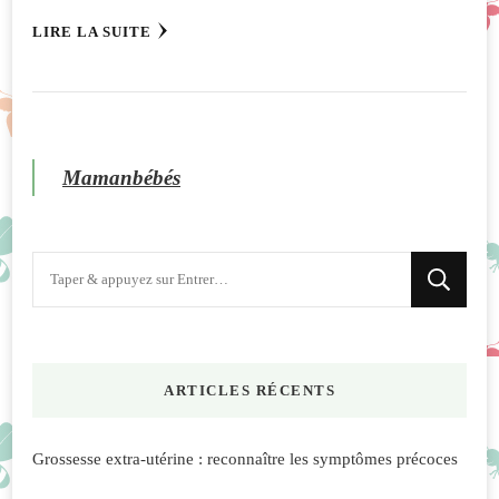
LIRE LA SUITE
Mamanbébés
Vous
recherchiez
quelque
chose
ARTICLES RÉCENTS
?
Grossesse extra-utérine : reconnaître les symptômes précoces