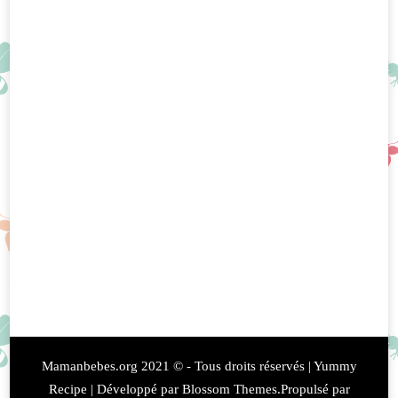
Mamanbebes.org 2021 © - Tous droits réservés |
Yummy
Recipe | Développé par
Blossom Themes
.Propulsé par