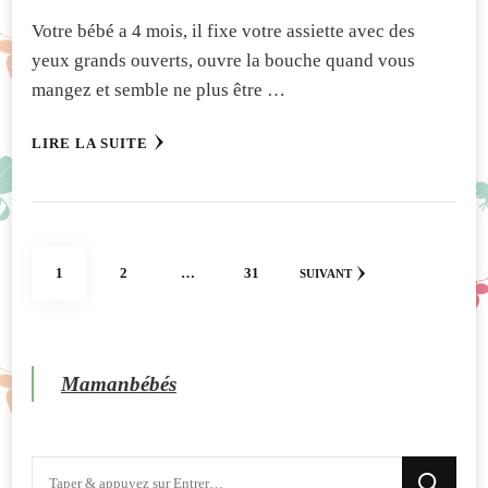
Votre bébé a 4 mois, il fixe votre assiette avec des
yeux grands ouverts, ouvre la bouche quand vous
mangez et semble ne plus être …
LIRE LA SUITE
Pagination
PAGE
PAGE
PAGE
1
2
…
31
SUIVANT
des
publications
Mamanbébés
Vous