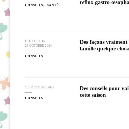
reflux gastro-œsopha
CONSEILS
SANTÉ
Des façons vraiment c
UPDATED ON
28 OCTOBRE 2024
famille quelque chose
CONSEILS
Des conseils pour vain
16 DÉCEMBRE 2022
cette saison
CONSEILS