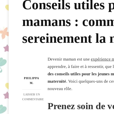
Conseils utiles 
mamans : comm
sereinement la 
Devenir maman est une
expérience m
apprendre, à faire et à ressentir, que
des conseils utiles pour les jeunes 
PHILIPPA
maternité
. Voici quelques-uns de ce
M.
nouveau rôle.
LAISSER UN
COMMENTAIRE
Prenez soin de v
SUR
CONSEILS
UTILES