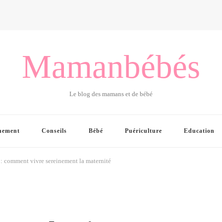
Mamanbébés
Le blog des mamans et de bébé
hement
Conseils
Bébé
Puériculture
Education
 : comment vivre sereinement la maternité