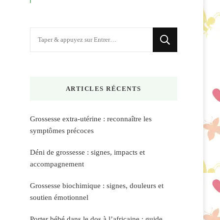
Vous
recherchiez
quelque
chose
ARTICLES RÉCENTS
?
Grossesse extra-utérine : reconnaître les
symptômes précoces
Déni de grossesse : signes, impacts et
accompagnement
Grossesse biochimique : signes, douleurs et
soutien émotionnel
Porter bébé dans le dos à l’africaine : guide