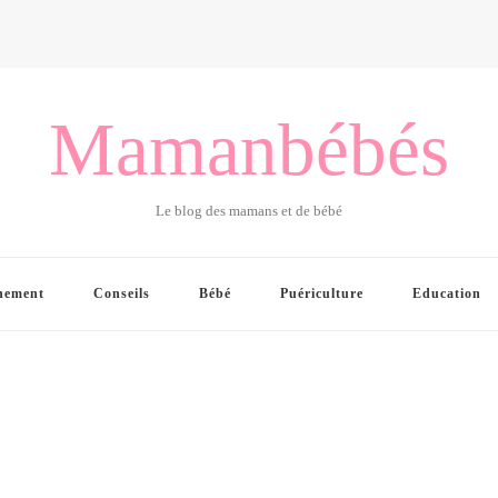
Mamanbébés
Le blog des mamans et de bébé
hement
Conseils
Bébé
Puériculture
Education