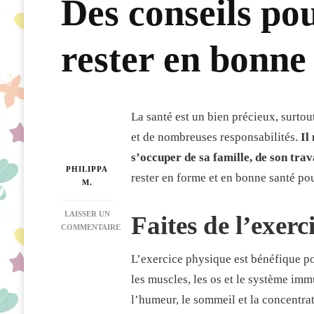
Des conseils p
rester en bonne
La santé est un bien précieux, surto
et de nombreuses responsabilités.
Il
s’occuper de sa famille, de son trava
PHILIPPA
rester en forme et en bonne santé po
M.
LAISSER UN
Faites de l’exer
COMMENTAIRE
SUR
DES
L’exercice physique est bénéfique pou
CONSEILS
les muscles, les os et le système imm
POUR
AIDER
l’humeur, le sommeil et la concentrati
MAMAN