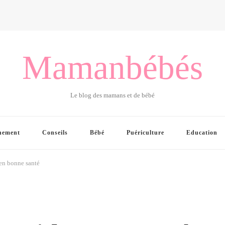
Mamanbébés
Le blog des mamans et de bébé
hement
Conseils
Bébé
Puériculture
Education
 en bonne santé