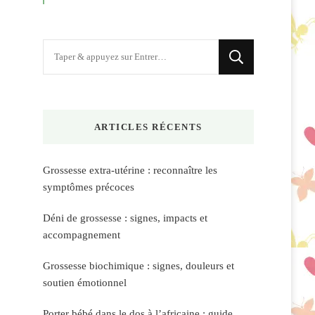
Vous
recherchiez
quelque
chose
ARTICLES RÉCENTS
?
Grossesse extra-utérine : reconnaître les
symptômes précoces
Déni de grossesse : signes, impacts et
accompagnement
Grossesse biochimique : signes, douleurs et
soutien émotionnel
Porter bébé dans le dos à l’africaine : guide