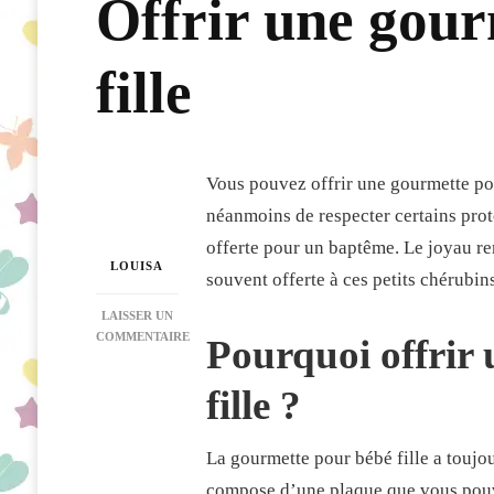
Offrir une gour
fille
Vous pouvez offrir une gourmette pou
néanmoins de respecter certains prot
offerte pour un baptême. Le joyau rem
LOUISA
souvent offerte à ces petits chérubin
LAISSER UN
COMMENTAIRE
Pourquoi offrir
SUR
OFFRIR
fille ?
UNE
GOURMETTE
À
La gourmette pour bébé fille a toujou
UN
BÉBÉ
compose d’une plaque que vous pouve