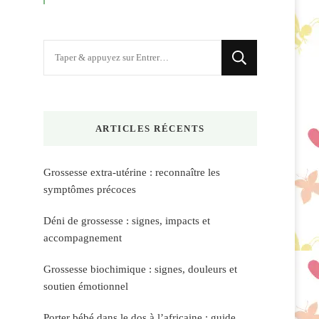
Vous
recherchiez
quelque
chose
ARTICLES RÉCENTS
?
Grossesse extra-utérine : reconnaître les
symptômes précoces
Déni de grossesse : signes, impacts et
accompagnement
Grossesse biochimique : signes, douleurs et
soutien émotionnel
Porter bébé dans le dos à l’africaine : guide