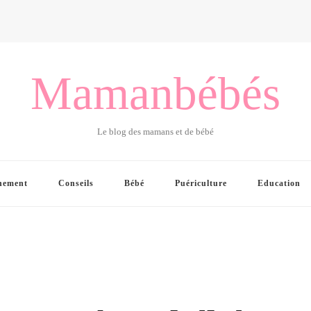
Mamanbébés
Le blog des mamans et de bébé
hement
Conseils
Bébé
Puériculture
Education