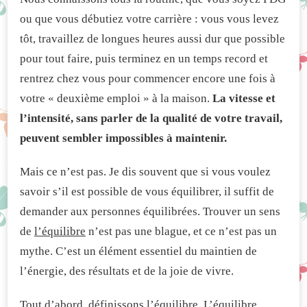
DONT
LES
ou que vous débutiez votre carrière : vous vous levez
FEMMES
tôt, travaillez de longues heures aussi dur que possible
LEADERS
QUI
pour tout faire, puis terminez en un temps record et
RÉUSSISSENT
rentrez chez vous pour commencer encore une fois à
ONT
MAÎTRISÉ
votre « deuxième emploi » à la maison.
La vitesse et
L’ÉQUILIBRE
l’intensité, sans parler de la qualité de votre travail,
TRAVAIL-
VIE
peuvent sembler impossibles à maintenir.
PERSONNELLE
Mais ce n’est pas. Je dis souvent que si vous voulez
savoir s’il est possible de vous équilibrer, il suffit de
demander aux personnes équilibrées. Trouver un sens
de
l’équilibre
n’est pas une blague, et ce n’est pas un
mythe. C’est un élément essentiel du maintien de
l’énergie, des résultats et de la joie de vivre.
Tout d’abord, définissons l’équilibre. L’équilibre