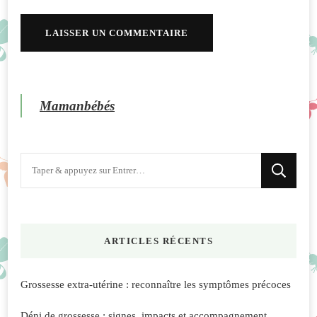
Mamanbébés
Vous
recherchiez
quelque
chose
ARTICLES RÉCENTS
?
Grossesse extra-utérine : reconnaître les symptômes précoces
Déni de grossesse : signes, impacts et accompagnement