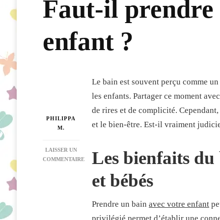
Faut-il prendre
enfant ?
Le bain est souvent perçu comme un m
les enfants. Partager ce moment avec
de rires et de complicité. Cependant,
PHILIPPA
et le bien-être. Est-il vraiment judi
M.
LAISSER UN
Les bienfaits d
COMMENTAIRE
SUR
et bébés
FAUT-
IL
PRENDRE
Prendre un bain
avec votre enfant
peu
UN
BAIN
privilégié permet d’établir une conne