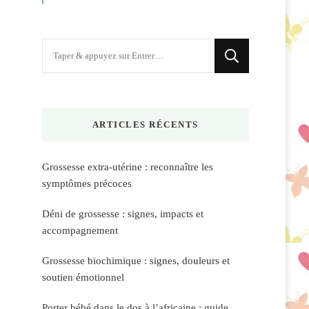
Vous
recherchiez
quelque
chose
ARTICLES RÉCENTS
?
Grossesse extra-utérine : reconnaître les
symptômes précoces
Déni de grossesse : signes, impacts et
accompagnement
Grossesse biochimique : signes, douleurs et
soutien émotionnel
Porter bébé dans le dos à l’africaine : guide