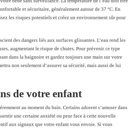
 votre bébé sans surveillance. La température de l’eau doit être
confortable et sécuritaire, généralement autour de 37 °C. En
sez les risques potentiels et créez un environnement sûr pour
scient des dangers liés aux surfaces glissantes. L’eau rend les
ses, augmentant le risque de chutes. Pour prévenir ce type
apant dans la baignoire et gardez toujours une main sur votre
ettra non seulement d’assurer sa sécurité, mais aussi de lui
ins de votre enfant
fféremment au moment du bain. Certains adorent s’amuser dans
ssentir une certaine anxiété ou peur face à cette nouvelle
ttentif aux signaux que votre enfant vous envoie. Si vous