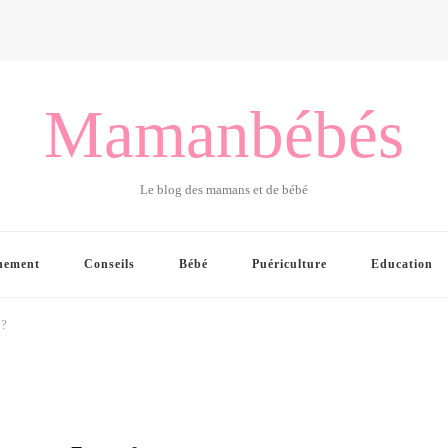
Mamanbébés
Le blog des mamans et de bébé
hement
Conseils
Bébé
Puériculture
Education
 ?