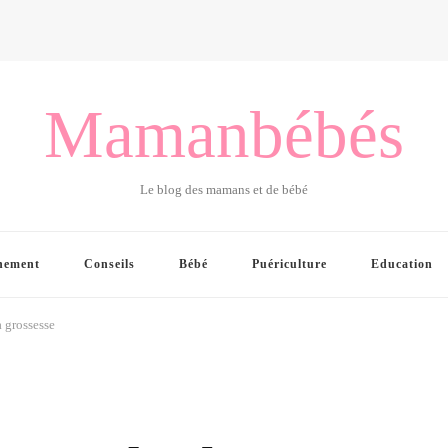
Mamanbébés
Le blog des mamans et de bébé
hement
Conseils
Bébé
Puériculture
Education
 grossesse