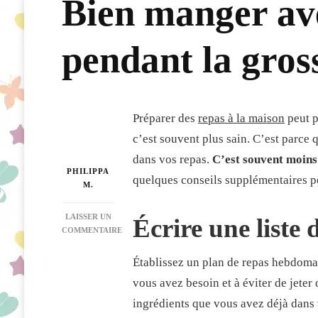
Bien manger av
pendant la gros
Préparer des
repas à la maison
peut p
c’est souvent plus sain. C’est parce
dans vos repas.
C’est souvent moins 
PHILIPPA
quelques conseils supplémentaires p
M.
LAISSER UN
Écrire une liste 
COMMENTAIRE
SUR
BIEN
Établissez un plan de repas hebdomad
MANGER
vous avez besoin et à éviter de jeter 
AVEC
UN
ingrédients que vous avez déjà dans v
BUDGET