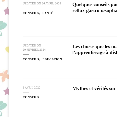
Quelques conseils po
UPDATED ON
26 AVRIL 2024
reflux gastro-œsopha
CONSEILS
SANTÉ
Les choses que les m
UPDATED ON
20 FÉVRIER 2024
l’apprentissage à dis
CONSEILS
EDUCATION
Mythes et vérités sur
1 AVRIL 2022
CONSEILS