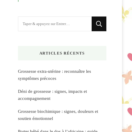
Vous
recherchiez
quelque
chose
ARTICLES RÉCENTS
?
Grossesse extra-utérine : reconnaître les
symptômes précoces
Déni de grossesse : signes, impacts et
accompagnement
Grossesse biochimique : signes, douleurs et
soutien émotionnel
Porter bébé dans le dos à l’africaine : guide