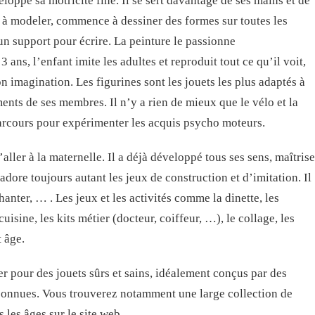
eloppe sa motricité fine. Il se sert davantage de ses mains et de
e à modeler, commence à dessiner des formes sur toutes les
 un support pour écrire. La peinture le passionne
3 ans, l’enfant imite les adultes et reproduit tout ce qu’il voit,
on imagination. Les figurines sont les jouets les plus adaptés à
ments de ses membres. Il n’y a rien de mieux que le vélo et la
parcours pour expérimenter les acquis psycho moteurs.
’aller à la maternelle. Il a déjà développé tous ses sens, maîtrise
 adore toujours autant les jeux de construction et d’imitation. Il
nter, … . Les jeux et les activités comme la dinette, les
uisine, les kits métier (docteur, coiffeur, …), le collage, les
t âge.
 pour des jouets sûrs et sains, idéalement conçus par des
econnues. Vous trouverez notamment une large collection de
 les âges sur le site web