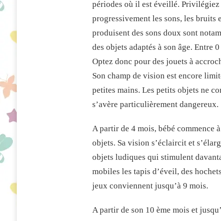
périodes où il est éveillé. Privilégiez
ET
LES
progressivement les sons, les bruits 
ENFANTS
produisent des sons doux sont notamm
DE
0
des objets adaptés à son âge. Entre 0 
À
Optez donc pour des jouets à accroche
5
ANS
Son champ de vision est encore limité
petites mains. Les petits objets ne co
s’avère particulièrement dangereux.
A partir de 4 mois, bébé commence à 
objets. Sa vision s’éclaircit et s’élar
objets ludiques qui stimulent davant
mobiles les tapis d’éveil, des hochet
jeux conviennent jusqu’à 9 mois.
A partir de son 10 ème mois et jusq