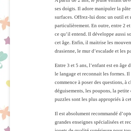
A partir de 2 ans, le jeune enfant dév
ses doigts. Il adore manipuler la pât
surfaces. Offrez-lui donc un outil et
particulièrement. En outre, entre 2 et 
ce qu’il entend. Il développe aussi s
cet âge. Enfin, il maitrise les mouve
drasienne, le mur d’escalade et les 
Entre 3 et 5 ans, l’enfant est en âge d
le langage et reconnait les formes. Il
commence à poser des questions, à cha
déguisements, les poupons, la petite c
puzzles sont les plus appropriés à ce
Il est absolument recommandé d’opter
grandes enseignes spécialisées et r
jouets de qualité supérieure pour tous