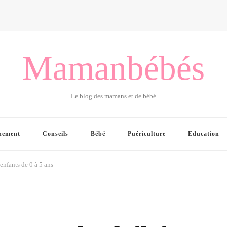
Mamanbébés
Le blog des mamans et de bébé
hement
Conseils
Bébé
Puériculture
Education
 enfants de 0 à 5 ans