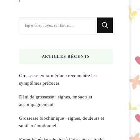
Vous
recherchiez
quelque
chose
ARTICLES RÉCENTS
?
Grossesse extra-utérine : reconnaître les
symptômes précoces
Déni de grossesse : signes, impacts et
accompagnement
Grossesse biochimique : signes, douleurs et
soutien émotionnel
Porter bébé dans le dos à l’africaine : guide