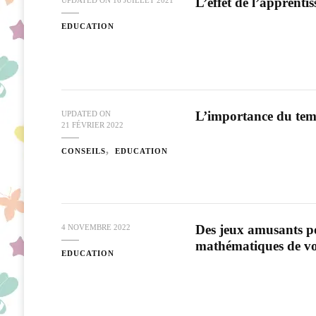
L’effet de l’apprenti
UPDATED ON
16 JUILLET 2021
EDUCATION
L’importance du tem
UPDATED ON
21 FÉVRIER 2022
CONSEILS
EDUCATION
Des jeux amusants po
4 NOVEMBRE 2022
mathématiques de vo
EDUCATION