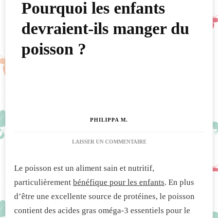
Pourquoi les enfants
devraient-ils manger du
poisson ?
PHILIPPA M.
SUR
LAISSER UN COMMENTAIRE
POURQUOI
LES
Le poisson est un aliment sain et nutritif,
ENFANTS
DEVRAIENT-
particulièrement
bénéfique pour les enfants
. En plus
ILS
d’être une excellente source de protéines, le poisson
MANGER
DU
contient des acides gras oméga-3 essentiels pour le
POISSON ?