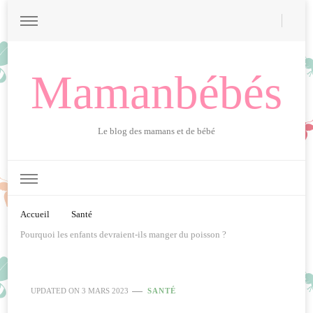
Mamanbébés
Le blog des mamans et de bébé
Accueil
Santé
Pourquoi les enfants devraient-ils manger du poisson ?
UPDATED ON
3 MARS 2023
SANTÉ