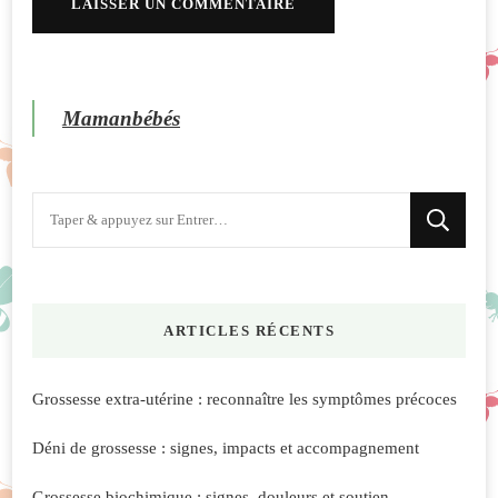
Mamanbébés
Vous
recherchiez
quelque
chose
ARTICLES RÉCENTS
?
Grossesse extra-utérine : reconnaître les symptômes précoces
Déni de grossesse : signes, impacts et accompagnement
Grossesse biochimique : signes, douleurs et soutien