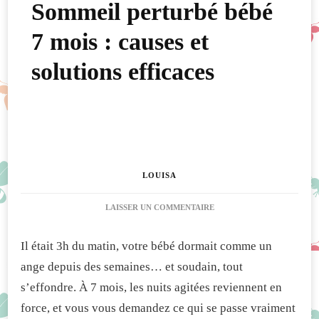
Sommeil perturbé bébé
7 mois : causes et
solutions efficaces
LOUISA
SUR
LAISSER UN COMMENTAIRE
SOMMEIL
PERTURBÉ
Il était 3h du matin, votre bébé dormait comme un
BÉBÉ
7
ange depuis des semaines… et soudain, tout
MOIS
s’effondre. À 7 mois, les nuits agitées reviennent en
:
CAUSES
force, et vous vous demandez ce qui se passe vraiment
ET